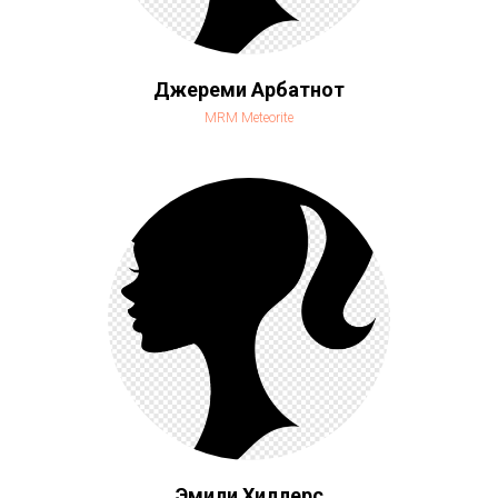
Джереми Арбатнот
MRM Meteorite
Эмили Хиллерс