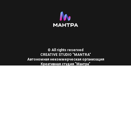
© All rights reserved
CREATIVE STUDIO "MANTRA"
Автономная некоммерческая организация
Креативная студия "Мантра"
ИНН 2455041621 КПП 245501001 ОГРН 1222400027740
cs-mantra@mail.ru
+79913737013