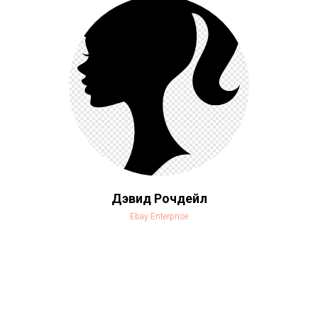
Дэвид Рочдейл
Ebay Enterprise