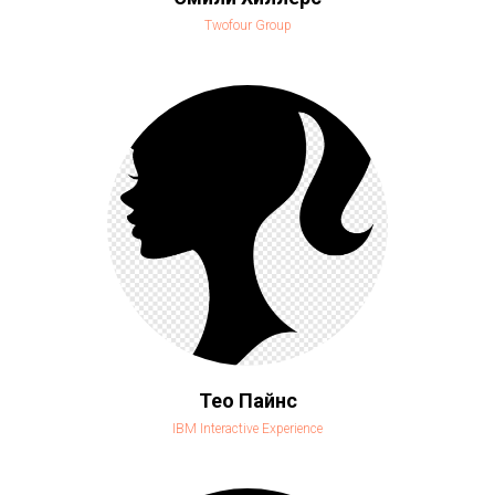
Twofour Group
Тео Пайнс
IBM Interactive Experience