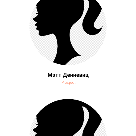
Мэтт Денневиц
iProspect