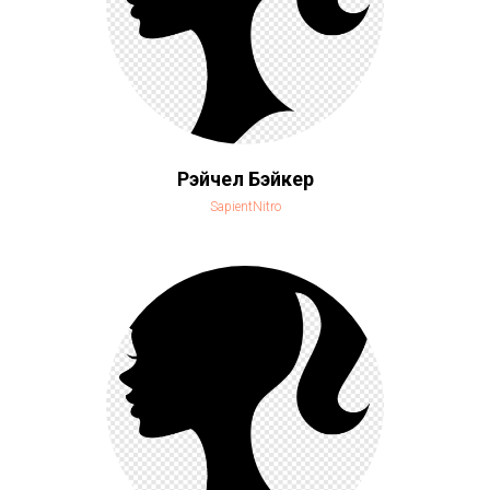
Рэйчел Бэйкер
SapientNitro